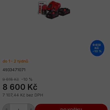
5
hvězdiček.
9 618
KČ
–10 %
do 1 - 2 týdnů
4933471071
9 618 Kč
–10 %
8 600 Kč
7 107,44 Kč bez DPH
Měrná cena:
DO KOŠÍKU