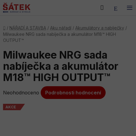
Přejít
Hledat
NÁKU
na
obsah
KOŠÍK
Domů
/
NÁŘADÍ A STAVBA
/
Aku nářadí
/
Akumulátory a nabíječky
/
Milwaukee NRG sada nabíječka a akumulátor M18™ HIGH
OUTPUT™
Milwaukee NRG sada
nabíječka a akumulátor
M18™ HIGH OUTPUT™
Průměrné
Neohodnoceno
Podrobnosti hodnocení
hodnocení
produktu
AKCE
je
0,0
z