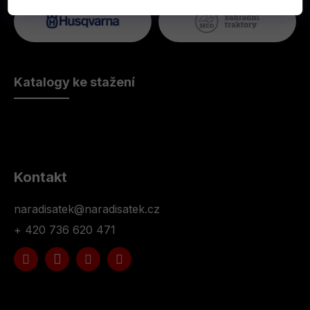
Katalogy ke stažení
Kontakt
naradisatek
@
naradisatek.cz
+ 420 736 620 471