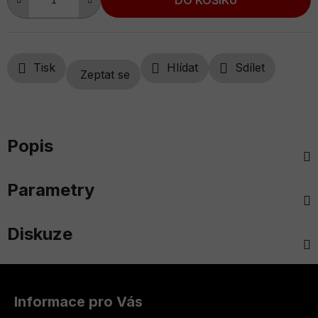
Tisk
Hlídat
Sdílet
Zeptat se
Popis
Parametry
Diskuze
Z
á
Informace pro Vás
p