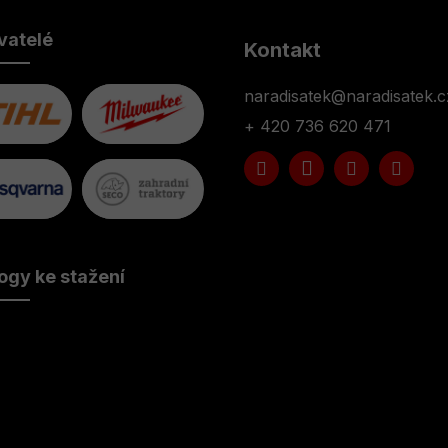
vatelé
Kontakt
naradisatek
@
naradisatek.c
+ 420 736 620 471
ogy ke stažení