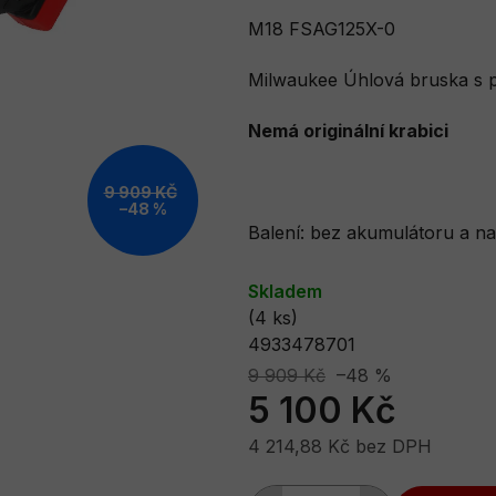
je
M18 FSAG125X-0
0,0
Milwaukee Úhlová bruska s
z
5
Nemá originální krabici
hvězdiček.
9 909 KČ
–48 %
Balení: bez akumulátoru a na
Skladem
(4 ks)
4933478701
9 909 Kč
–48 %
5 100 Kč
4 214,88 Kč bez DPH
Měrná cena: