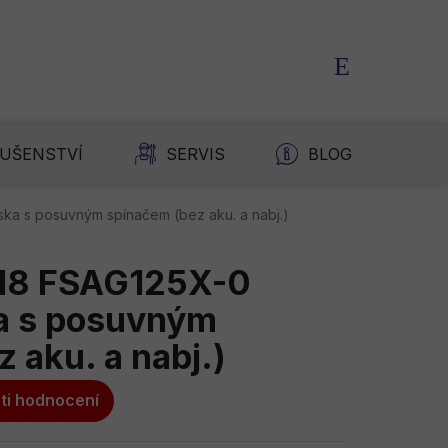
NÁKUPNÍ
KOŠÍK
LUŠENSTVÍ
SERVIS
BLOG
K
ka s posuvným spínačem (bez aku. a nabj.)
18 FSAG125X-0
a s posuvným
 aku. a nabj.)
ti hodnocení