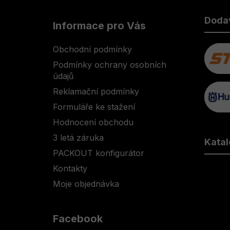
Z
á
Doda
Informace pro Vás
p
a
Obchodní podmínky
t
Podmínky ochrany osobních
í
údajů
Reklamační podmínky
Formuláře ke stažení
Hodnocení obchodu
3 letá záruka
Katal
PACKOUT konfigurátor
Kontakty
Moje objednávka
Facebook