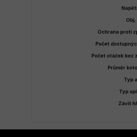
Napětí
Obj. 
Ochrana proti 
Počet dostupnýc
Počet otáček bez z
Průměr kot
Typ 
Typ sp
Závit h