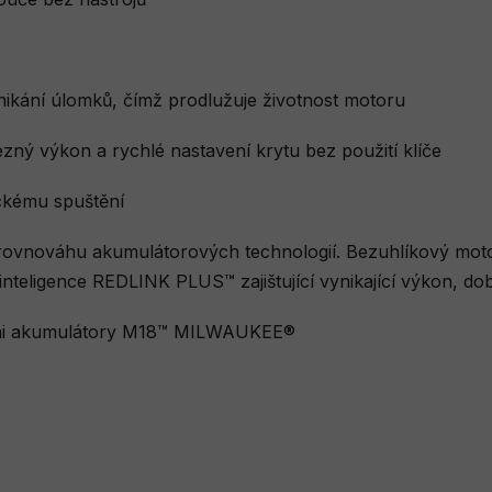
nikání úlomků, čímž prodlužuje životnost motoru
ný výkon a rychlé nastavení krytu bez použití klíče
ickému spuštění
e rovnováhu akumulátorových technologií. Bezuhlíkov
teligence REDLINK PLUS™ zajištující vynikající výkon, do
všemi akumulátory M18™ MILWAUKEE®