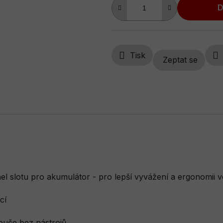
D
Tisk
Zeptat se
el slotu pro akumulátor - pro lepší vyvážení a ergonomii
cí
uče bez nástrojů