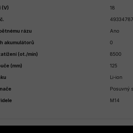
 (V)
18
č.
49334787
zpětnému rázu
Ano
h akumulátorů
0
atížení (ot./min)
8500
ouče (mm)
125
aku
Li-ion
ínače
Posuvný 
řídele
M14