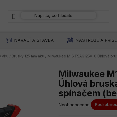
NÁŘADÍ A STAVBA
NÁSTROJE A PŘÍS
y aku
/
Brusky 125 mm aku
/
Milwaukee M18 FSAG125X-0 Úhlová brus
Milwaukee M
Úhlová brusk
spínačem (bez
Průměrné
Neohodnoceno
Podrobnos
hodnocení
produktu