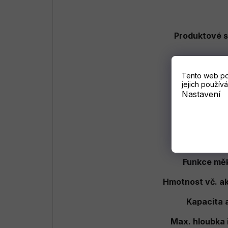
Produktové s
Tento web po
jejich používá
Nastavení
Brz
Dodáva
Funkce Line
Funkce měk
Hmotnost vč. ak
Kapacita 
Max. hloubka 