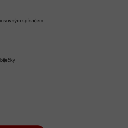
 posuvným spínačem
bíječky