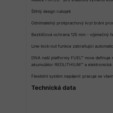
Štíhlý design rukojeti
Odnímatelný protiprachový kryt brání pro
Bezklíčová ochrana 125 mm - výjimečný řez
Line-lock-out funkce zabraňující automat
DNA naší platformy FUEL™ nove definuj
akumulátor REDLITHIUM™ a elektronická in
Flexibilní systém napájení: pracuje se 
Technická data