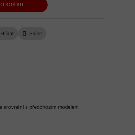
O KOŠÍKU
Hlídat
Sdílet
 ve srovnání s předchozím modelem