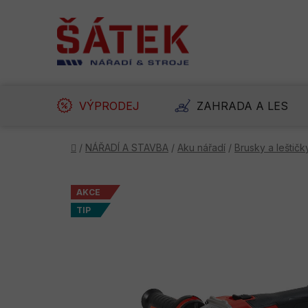
Přejít
na
obsah
VÝPRODEJ
ZAHRADA A LES
Domů
/
NÁŘADÍ A STAVBA
/
Aku nářadí
/
Brusky a leštičk
AKCE
TIP