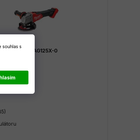
 souhlas s
M18 FSAG125X-0
hlasím
B5)
ulátoru