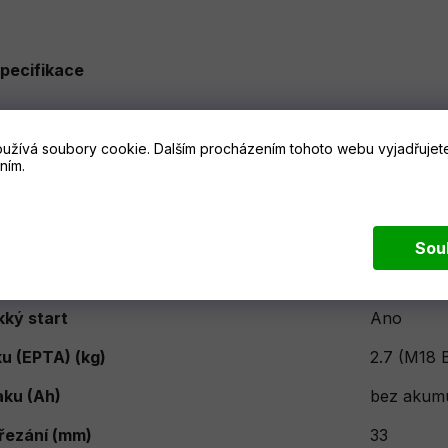
pecifikace
užívá soubory cookie. Dalším procházením tohoto webu vyjadřujete
ním.
da
Ne
ný v
bez kufru
Sou
 lock out
Ano
ký start
Ano
u (EPTA) (kg)
2.7 (M18 
aku (Ah)
bez akum
řezání (mm)
33