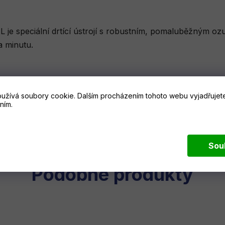
L je speciální drtící ústrojí s robustním, pomaluběžným ozu
a minutu.
od tohoto sortimentu produktů a od těchto údajů. Vyhrazu
.
užívá soubory cookie. Dalším procházením tohoto webu vyjadřujete
ním.
Sou
Podobné produkty