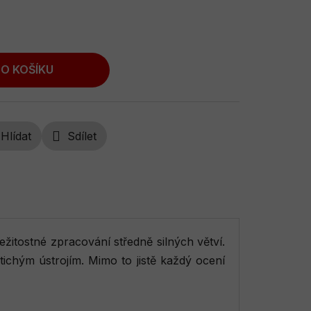
O KOŠÍKU
Hlídat
Sdílet
žitostné zpracování středně silných větví.
ichým ústrojím. Mimo to jistě každý ocení