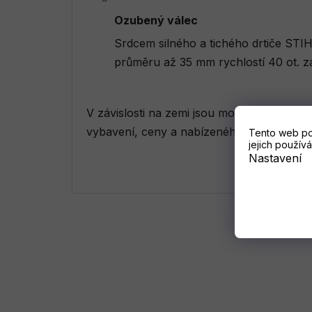
Ozubený válec
Srdcem silného a tichého drtiče STIH
průměru až 35 mm rychlostí 40 ot. z
V závislosti na zemi jsou možné odchylky 
vybavení, ceny a nabízeného příslušenství
Tento web po
jejich používá
Nastavení