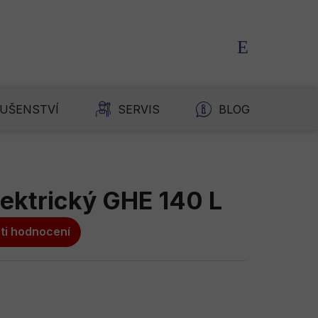
NÁKUPNÍ
KOŠÍK
LUŠENSTVÍ
SERVIS
BLOG
K
lektrický GHE 140 L
ti hodnocení