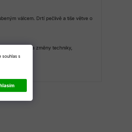
beným válcem. Drtí pečlivě a tiše větve o
jeme si právo na změny techniky,
 souhlas s
hlasím