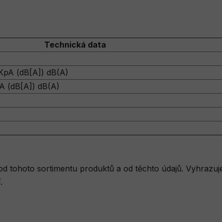
Technická data
 KpA (dB[A]) dB(A)
A (dB[A]) dB(A)
od tohoto sortimentu produktů a od těchto údajů. Vyhrazu
.