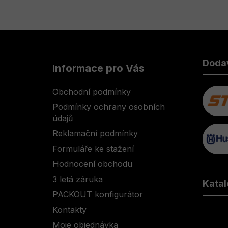
Z
á
Doda
Informace pro Vás
p
a
Obchodní podmínky
t
Podmínky ochrany osobních
í
údajů
Reklamační podmínky
Formuláře ke stažení
Hodnocení obchodu
3 letá záruka
Katal
PACKOUT konfigurátor
Kontakty
Moje objednávka