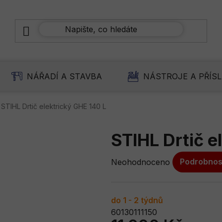
NÁŘADÍ A STAVBA
NÁSTROJE A PŘÍS
STIHL Drtič elektrický GHE 140 L
STIHL Drtič e
Průměrné
Neohodnoceno
Podrobnos
hodnocení
produktu
je
do 1 - 2 týdnů
0,0
60130111150