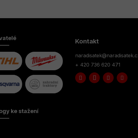
vatelé
Kontakt
naradisatek
@
naradisatek.c
+ 420 736 620 471
ogy ke stažení