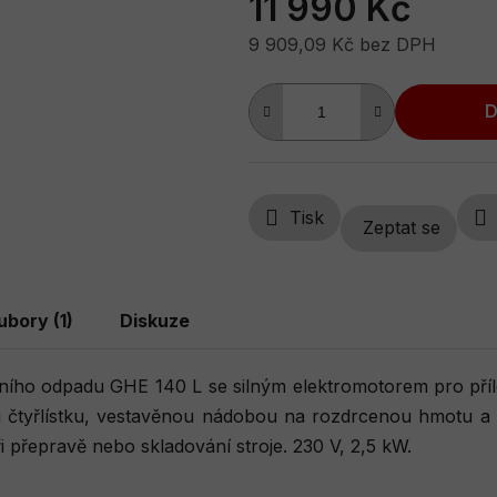
11 990 Kč
z
5
9 909,09 Kč bez DPH
hvězdiček.
Měrná cena:
D
Tisk
Zeptat se
ubory (1)
Diskuze
ního odpadu GHE 140 L se silným elektromotorem pro příle
u čtyřlístku, vestavěnou nádobou na rozdrcenou hmotu a t
i přepravě nebo skladování stroje. 230 V, 2,5 kW.