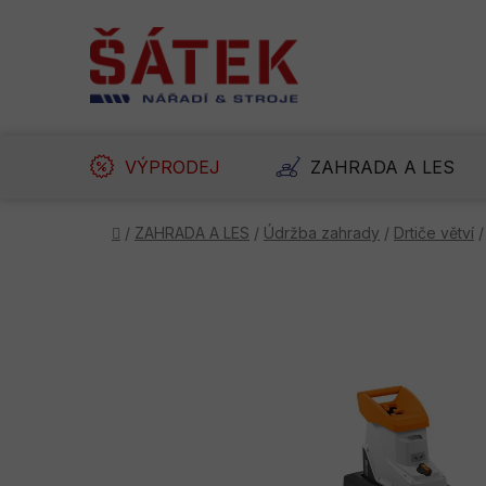
Přejít
na
obsah
VÝPRODEJ
ZAHRADA A LES
Domů
/
ZAHRADA A LES
/
Údržba zahrady
/
Drtiče větví
/