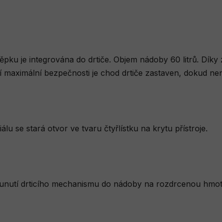
ěpku je integrována do drtiče. Objem nádoby 60 litrů. Dík
maximální bezpečnosti je chod drtiče zastaven, dokud nen
u se stará otvor ve tvaru čtyřlístku na krytu přístroje.
nutí drticího mechanismu do nádoby na rozdrcenou hmotu