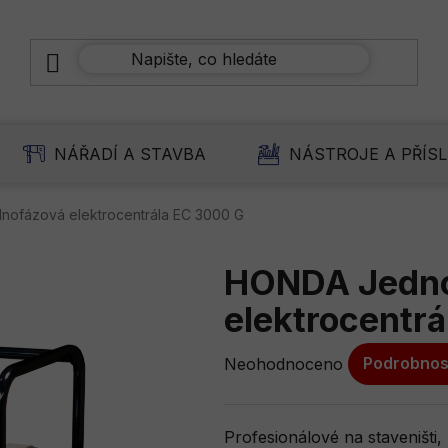
NÁŘADÍ A STAVBA
NÁSTROJE A PŘÍS
ofázová elektrocentrála EC 3000 G
HONDA Jedno
elektrocentr
Průměrné
Neohodnoceno
Podrobnos
hodnocení
produktu
je
Profesionálové na staveništi