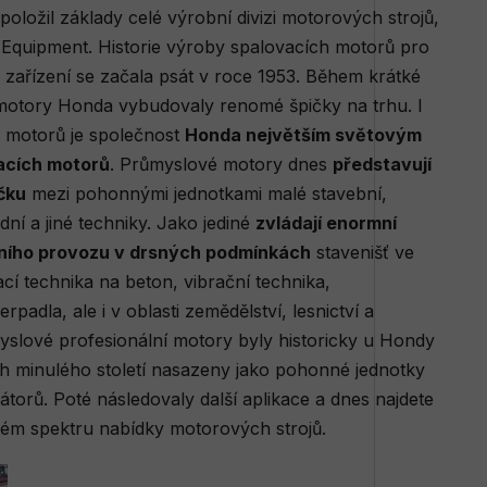
oložil základy celé výrobní divizi motorových strojů,
Equipment. Historie výroby spalovacích motorů pro
zařízení se začala psát v roce 1953. Během krátké
 motory Honda vybudovaly renomé špičky na trhu. I
o motorů je společnost
Honda největším světovým
acích motorů
. Průmyslové motory dnes
představují
čku
mezi pohonnými jednotkami malé stavební,
ní a jiné techniky. Jako jediné
zvládají enormní
lního provozu v drsných podmínkách
stavenišť ve
zací technika na beton, vibrační technika,
erpadla, ale i v oblasti zemědělství, lesnictví a
yslové profesionální motory byly historicky u Hondy
ch minulého století nasazeny jako pohonné jednotky
átorů. Poté následovaly další aplikace a dnes najdete
ém spektru nabídky motorových strojů.