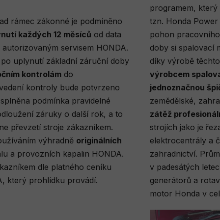
programem, který p
 rámec zákonné je podmíněno
tzn. Honda Power 
ynutí každých 12 měsíců
od data
pohon pracovního 
žce autorizovaným servisem HONDA.
doby si spalovací
i po uplynutí základní záruční doby
díky výrobě těcht
očním kontrolám
do
výrobcem spalov
vedení kontroly bude potvrzeno
jednoznačnou špi
e splněna podmínka pravidelné
zemědělské, zahrad
dloužení záruky o další rok, a to
zátěž profesioná
ne převzetí stroje zákazníkem.
strojích jako je ře
používáním výhradně
originálních
elektrocentrály a č
iálu a provozních kapalin HONDA.
zahradnictví. Prům
ákazníkem dle platného ceníku
v padesátých lete
 který prohlídku provádí.
generátorů a rotav
motor Honda v cel