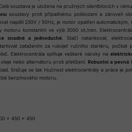
Celá soustava je uložena na pružných silentblocích v rá
anu
soustavy proti případnému poškození a zároveň slo
koval napětí 230V / 50Hz, je motor opatřen automatickým
y motoru konstantní ve výši 3000 ot./min. Elektrocentr
ice snadné a jednoduché
. Stačí natankovat, elektro
tartovat zatažením za rukojeť ručního startéru, počkat 
řebič. Elektrocentrála splňuje veškeré nároky na
elektric
oleje nebo alternátoru proti přetížení.
Robustní a pevná
k
ad. Snižuje se tak hlučnost elektrocentrály a práce je p
ržbě benzínového motoru.
00 x 450 x 450