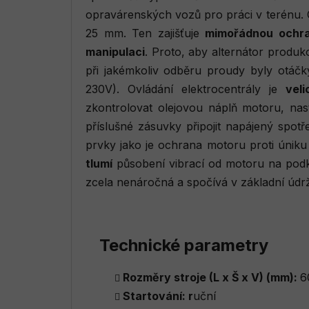
opravárenských vozů pro práci v terénu. 
25 mm. Ten zajišťuje
mimořádnou ochr
manipulaci
. Proto, aby alternátor produ
při jakémkoliv odběru proudy byly otáčk
230V). Ovládání elektrocentrály je
vel
zkontrolovat olejovou náplň motoru, nas
příslušné zásuvky připojit napájený spot
prvky jako je ochrana motoru proti úniku 
tlumí
působení vibrací od motoru na podkl
zcela nenáročná a spočívá v základní úd
Technické parametry
Rozměry stroje (L x Š x V) (mm):
6
Startování: r
uční