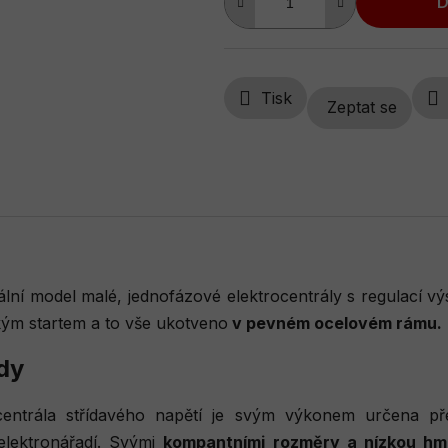
D
Tisk
Zeptat se
ální model malé, jednofázové elektrocentrály s regulací 
kým startem a to vše ukotveno
v pevném ocelovém rámu.
dy
ocentrála střídavého napětí je svým výkonem určena p
elektronářadí. Svými
kompantními rozměry a nízkou hm