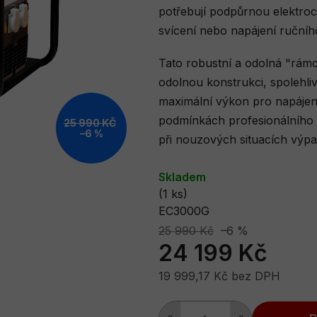
0,0
potřebují podpůrnou elektro
z
svícení nebo napájení ručníh
5
Tato robustní a odolná "rá
hvězdiček.
odolnou konstrukci, spolehli
maximální výkon pro napájení
podmínkách profesionálního p
25 990 KČ
–6 %
při nouzových situacích výpa
Skladem
(1 ks)
EC3000G
25 990 Kč
–6 %
24 199 Kč
19 999,17 Kč bez DPH
Měrná cena: