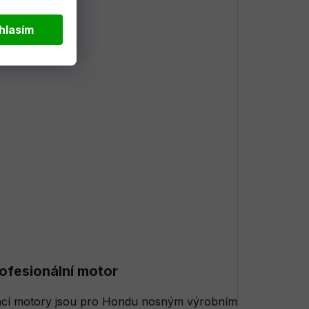
hlasím
ofesionální motor
ací motory jsou pro Hondu nosným výrobním