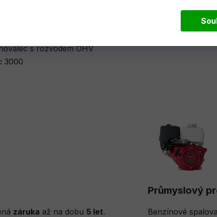
Sou
dnoválec s rozvodem OHV
):
3000
Průmyslový pr
žená
záruka
až na dobu
5 let
.
Benzínové spalov