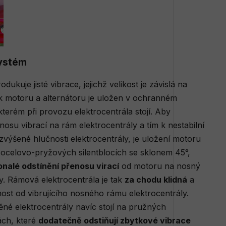
systém
ukuje jisté vibrace, jejichž velikost je závislá na
ek motoru a alternátoru je uložen v ochranném
erém při provozu elektrocentrála stojí. Aby
osu vibrací na rám elektrocentrály a tím k nestabilní
zvýšené hlučnosti elektrocentrály, je uložení motoru
 ocelovo-pryžových silentblocích se sklonem 45°,
nalé odstínění přenosu virací
od motoru na nosný
y. Rámová elektrocentrála je tak
za chodu klidná
a
ost od vibrujícího nosného rámu elektrocentrály.
né elektrocentrály navíc stojí na pružných
ách, které
dodatečně odstiňují zbytkové vibrace