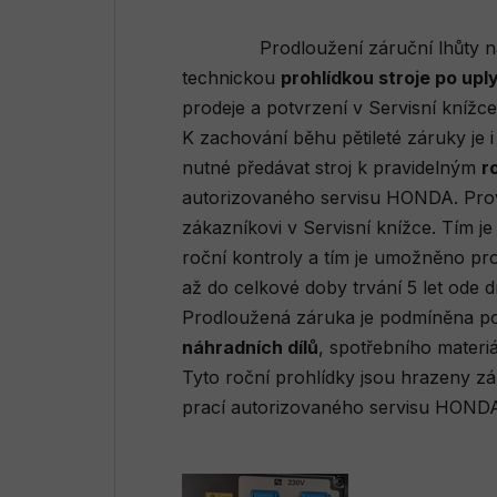
Prodloužení záruční lhůty nad
technickou
prohlídkou stroje po upl
prodeje a potvrzení v Servisní kní
K zachování běhu pětileté záruky je 
nutné předávat stroj k pravidelným
r
autorizovaného servisu HONDA. Pro
zákazníkovi v Servisní knížce. Tím j
roční kontroly a tím je umožněno pro
až do celkové doby trvání 5 let ode d
Prodloužená záruka je podmíněna 
náhradních dílů
, spotřebního mater
Tyto roční prohlídky jsou hrazeny z
prací autorizovaného servisu HONDA,