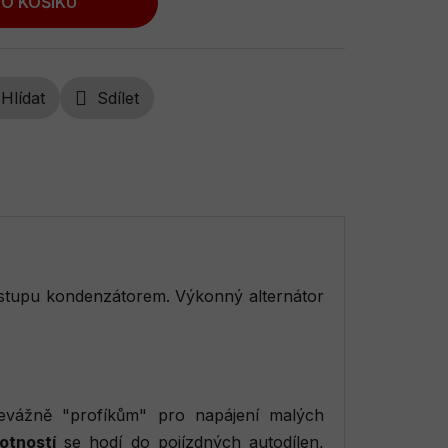
O KOŠÍKU
Hlídat
Sdílet
výstupu kondenzátorem. Výkonný alternátor
řevážně "profíkům" pro napájení malých
otností
se hodí do pojízdných autodílen,