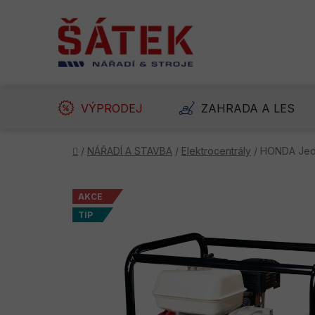
Přejít
na
obsah
VÝPRODEJ
ZAHRADA A LES
Domů
/
NÁŘADÍ A STAVBA
/
Elektrocentrály
/
HONDA Jedn
AKCE
TIP