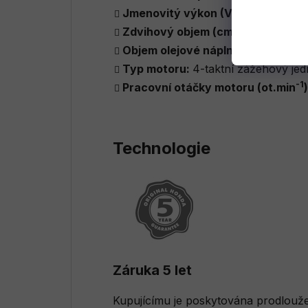
Jmenovitý výkon (VA):
2500
3
Zdvihový objem (cm
):
196
Objem olejové náplně (litrů):
0,6
Typ motoru:
4-taktní zážehový je
-1
Pracovní otáčky motoru (ot.min
Technologie
Záruka 5 let
Kupujícímu je poskytována prodlou