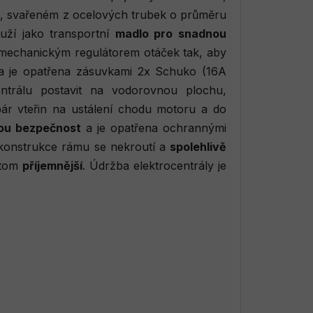
mu, svařeném z ocelových trubek o průměru
uží jako transportní
madlo pro snadnou
, mechanickým regulátorem otáček tak, aby
ála je opatřena zásuvkami 2x Schuko (16A
centrálu postavit na vodorovnou plochu,
pár vteřin na ustálení chodu motoru a do
kou bezpečnost
a je opatřena ochrannými
onstrukce rámu se nekroutí a
spolehlivě
otom
příjemnější
. Údržba elektrocentrály je