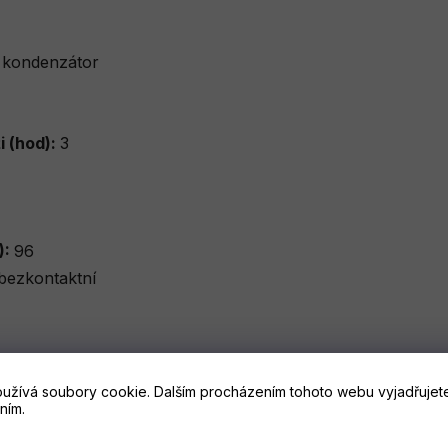
:
kondenzátor
i (hod):
3
):
96
 bezkontaktní
užívá soubory cookie. Dalším procházením tohoto webu vyjadřujete
ním.