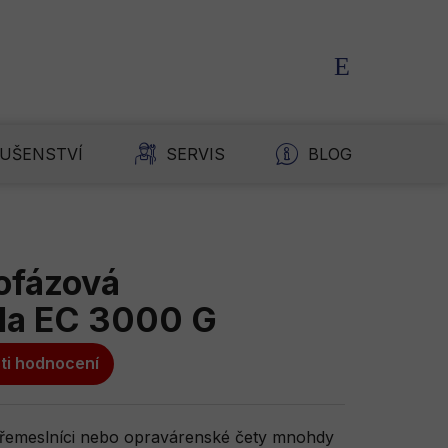
NÁKUPNÍ
KOŠÍK
LUŠENSTVÍ
SERVIS
BLOG
K
fázová
ála EC 3000 G
ti hodnocení
, řemeslníci nebo opravárenské čety mnohdy