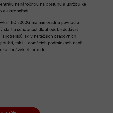
centrálu nenáročnou na obsluhu a údržbu ke
o elektronářadí.
movka" EC 3000G má mimořádně pevnou a
vý start a schopnost dlouhodobě dodávat
 spotřebičů jak v nejtěžších pracovních
oužití, tak i v domácích podmínkách např.
dku dodávek el. proudu.