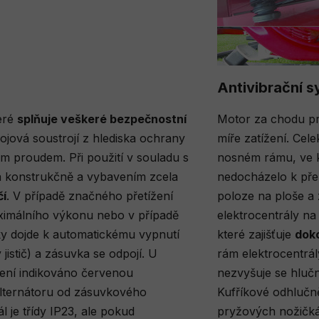
Antivibrační 
teré
splňuje veškeré bezpečnostní
Motor za chodu prod
ojová soustrojí z hlediska ochrany
míře zatížení. Cel
m proudem. Při použití v souladu s
nosném rámu, ve kt
a konstrukčně a vybavením zcela
nedocházelo k přen
čí
. V případě značného přetížení
poloze na ploše a 
ximálního výkonu nebo v případě
elektrocentrály na
ky dojde k automatickému vypnutí
které zajišťuje
doko
 jistič) a zásuvka se odpojí. U
rám elektrocentrál
ížení indikováno červenou
nezvyšuje se hlučn
lternátoru od zásuvkového
Kufříkové odhlučně
l je třídy IP23, ale pokud
pryžových nožičk