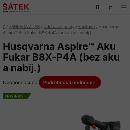
Přejít
Hledat
NÁKU
na
obsah
KOŠÍK
Domů
/
ZAHRADA A LES
/
Údržba zahrady
/
Foukače
/
Husqvarna
Aspire™ Aku Fukar B8X-P4A (bez aku a nabíj.)
Husqvarna Aspire™ Aku
Fukar B8X-P4A (bez aku
a nabíj.)
Průměrné
Neohodnoceno
Podrobnosti hodnocení
hodnocení
produktu
NOVINKA
je
0,0
z
5