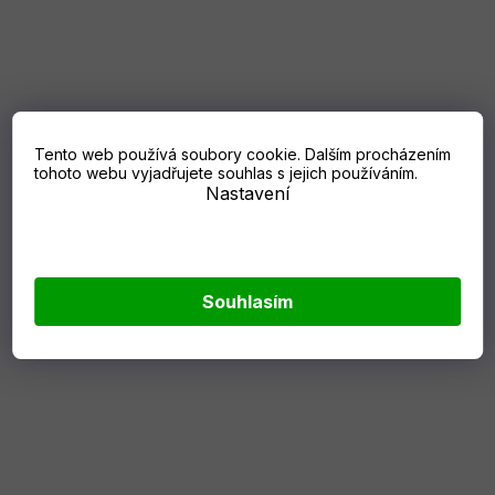
Tento web používá soubory cookie. Dalším procházením
tohoto webu vyjadřujete souhlas s jejich používáním.
Nastavení
Husqvarna Foukač
Husqvarna Foukač
125BVx
zádový 580BTS
Souhlasím
Skladem
(5 ks)
do 1 - 2 týdnů
11 290 Kč
27 490 Kč
DO KOŠÍKU
DO KOŠÍKU