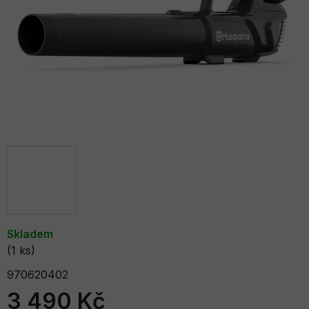
hvězdiček.
Skladem
(1 ks)
970620402
3 490 Kč