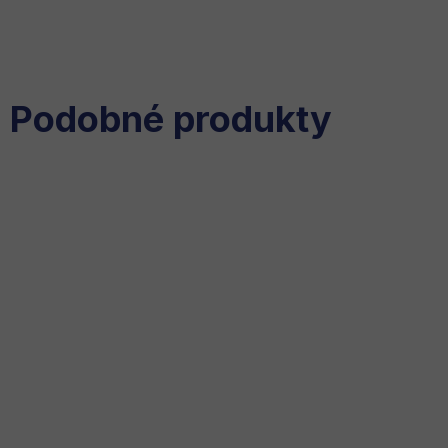
Podobné produkty
Husqvarna Foukač
Husqvarna Foukač 525Bx
zádový 350BT
do 1 - 2 týdnů
do 1 - 2 týdnů
13 290 Kč
16 999 Kč
DO KOŠÍKU
DO KOŠÍKU