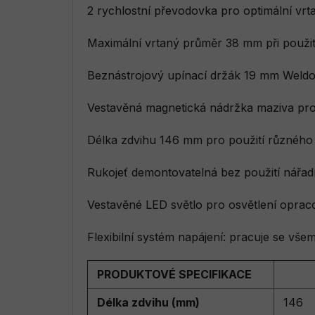
2 rychlostní převodovka pro optimální vrt
Maximální vrtaný průměr 38 mm při použit
Beznástrojový upínací držák 19 mm Weldo
Vestavěná magnetická nádržka maziva pro u
Délka zdvihu 146 mm pro použití různého 
Rukojeť demontovatelná bez použití nářadí
Vestavěné LED světlo pro osvětlení opr
Flexibilní systém napájení: pracuje se vš
PRODUKTOVÉ SPECIFIKACE
Délka zdvihu (mm)
146