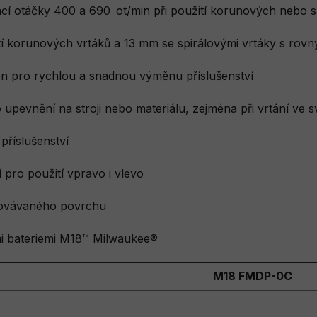
ací otáčky 400 a 690 ot/min při použití korunových nebo s
í korunových vrtáků a 13 mm se spirálovými vrtáky s rov
n pro rychlou a snadnou výměnu příslušenství
pevnění na stroji nebo materiálu, zejména při vrtání ve s
příslušenství
 pro použití vpravo i vlevo
acovávaného povrchu
emi bateriemi M18™ Milwaukee®
M18 FMDP-0C