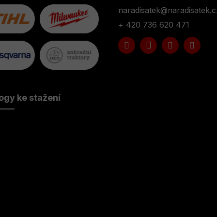
naradisatek
@
naradisatek.c
+ 420 736 620 471
ogy ke stažení