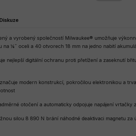
Diskuze
 a vyrobený společností Milwaukee® umožňuje výkonnost
etu na ¼˝ oceli a 40 otvorech 18 mm na jedno nabití akumul
e nejlepší digitální ochranu proti přetížení a zaseknutí bř
ačuje modern konstrukcí, pokročilou elektronikou a trva
votnost
měrné otočení a automaticky odpojuje napájení vrtačky za
žnou silou 8 890 N brání náhodné deaktivaci magnetu za ú