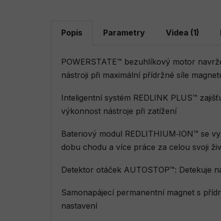
Popis
Parametry
Videa (1)
POWERSTATE™ bezuhlíkový motor navržený
nástroji při maximální přídržné síle magn
Inteligentní systém REDLINK PLUS™ zajišťuj
výkonnost nástroje při zatížení
Bateriový modul REDLITHIUM‑ION™ se vyzn
dobu chodu a více práce za celou svoji ži
Detektor otáček AUTOSTOP™: Detekuje nad
Samonapájecí permanentní magnet s přídr
nastavení