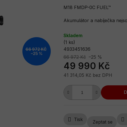
je
M18 FMDP-0C FUEL™
0,0
Akumulátor a nabíječka nejs
z
5
Skladem
hvězdiček.
(1 ks)
4933451636
66 972 KČ
–25 %
66 972 Kč
–25 %
49 990 Kč
41 314,05 Kč bez DPH
Měrná cena:
D
Tisk
Zeptat se