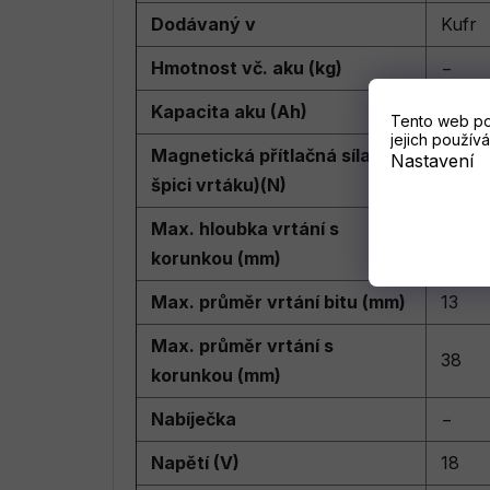
Dodávaný v
Kufr
Hmotnost vč. aku (kg)
−
Kapacita aku (Ah)
−
Tento web po
jejich používá
Magnetická přítlačná síla (na
Nastavení
8890
špici vrtáku)(N)
Max. hloubka vrtání s
50
korunkou (mm)
Max. průměr vrtání bitu (mm)
13
Max. průměr vrtání s
38
korunkou (mm)
Nabíječka
−
Napětí (V)
18