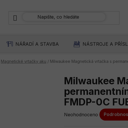
NÁŘADÍ A STAVBA
NÁSTROJE A PŘÍS
Magnetické vrtačky aku
/
Milwaukee Magnetická vrtačka s perma
Milwaukee Ma
permanentní
FMDP-0C FU
Průměrné
Neohodnoceno
Podrobnos
hodnocení
produktu