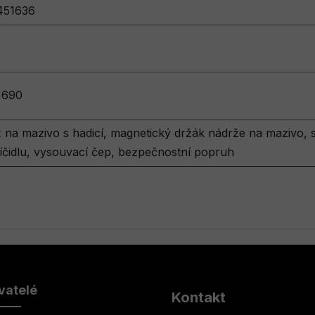
451636
 690
 na mazivo s hadicí, magnetický držák nádrže na mazivo, s
líčidlu, vysouvací čep, bezpečnostní popruh
vatelé
Kontakt