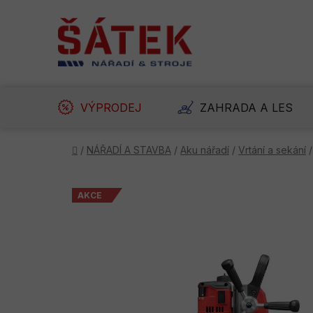
Přejít
na
obsah
VÝPRODEJ
ZAHRADA A LES
Domů
/
NÁŘADÍ A STAVBA
/
Aku nářadí
/
Vrtání a sekání
/
AKCE