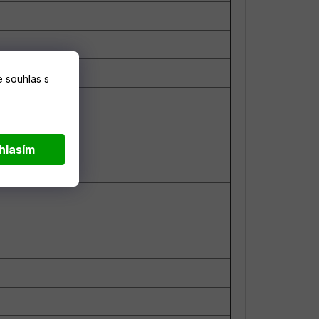
 souhlas s
hlasím