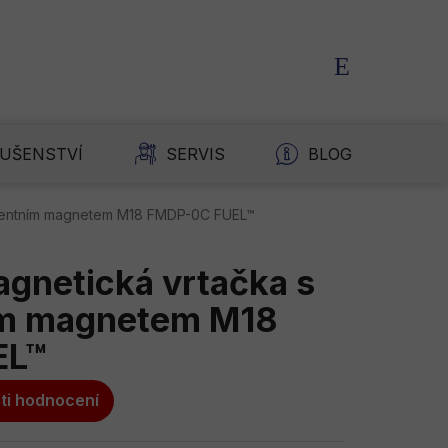
NÁKUPNÍ
KOŠÍK
LUŠENSTVÍ
SERVIS
BLOG
K
nentním magnetem M18 FMDP-0C FUEL™
gnetická vrtačka s
m magnetem M18
EL™
ti hodnocení