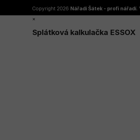
Copyright 2026
Nářadí Šátek - profi nářadí
.
×
Splátková kalkulačka ESSOX