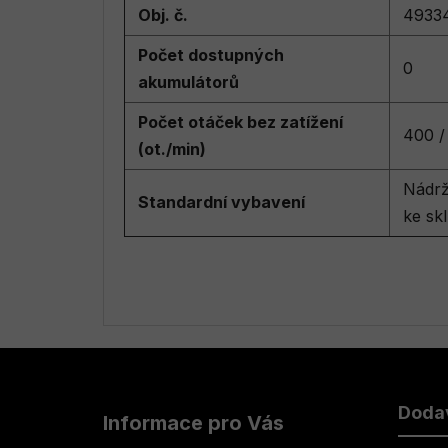
Obj. č.
4933
Počet dostupných
0
akumulátorů
Počet otáček bez zatížení
400 /
(ot./min)
Nádrž
Standardní vybavení
ke sk
Z
á
Doda
Informace pro Vás
p