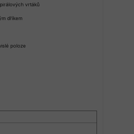
pirálových vrtáků
ným dříkem
vislé poloze