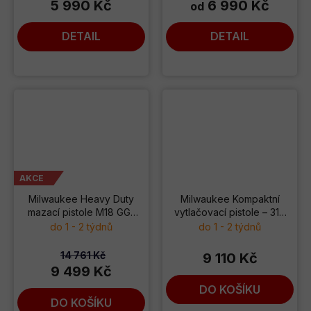
5 990 Kč
6 990 Kč
od
DETAIL
DETAIL
AKCE
Milwaukee Heavy Duty
Milwaukee Kompaktní
mazací pistole M18 GG-
vytlačovací pistole – 310
201C
ml náplň M12 PCG/310C-
do 1 - 2 týdnů
do 1 - 2 týdnů
201B
14 761 Kč
9 110 Kč
9 499 Kč
DO KOŠÍKU
DO KOŠÍKU