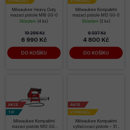
p
VÝPRODEJ
VÝPRODEJ
r
Milwaukee Heavy Duty
Milwaukee Kompaktní
mazací pistole M18 GG-0
mazací pistole M12 GG-0
o
Skladem
(4 ks)
Skladem
(2 ks)
d
u
10 296 Kč
6 037 Kč
k
6 990 Kč
4 800 Kč
t
DO KOŠÍKU
DO KOŠÍKU
ů
AKCE
AKCE
TIP
VÝPRODEJ
Milwaukee Kompaktní
Milwaukee Kompaktní
mazací pistole M12 GG-
vytlačovací pistole – 310