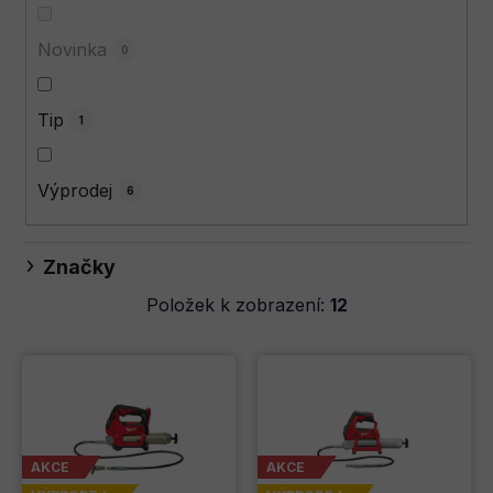
u
k
Novinka
0
t
ů
Tip
1
Výprodej
6
Značky
Položek k zobrazení:
12
V
ý
p
i
s
AKCE
AKCE