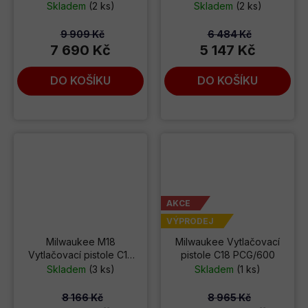
401B
ml tuba M12 PCG/310C-0
Skladem
(2 ks)
Skladem
(2 ks)
9 909 Kč
6 484 Kč
7 690 Kč
5 147 Kč
DO KOŠÍKU
DO KOŠÍKU
AKCE
VÝPRODEJ
Milwaukee M18
Milwaukee Vytlačovací
Vytlačovací pistole C18
pistole C18 PCG/600
PCG/310
Skladem
(3 ks)
Skladem
(1 ks)
8 166 Kč
8 965 Kč