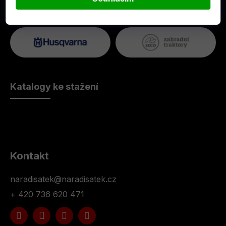
Katalogy ke stažení
Kontakt
naradisatek
@
naradisatek.cz
+ 420 736 620 471