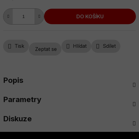
Měrná cena:
DO KOŠÍKU
Tisk
Hlídat
Sdílet
Zeptat se
Popis
Parametry
Diskuze
Z