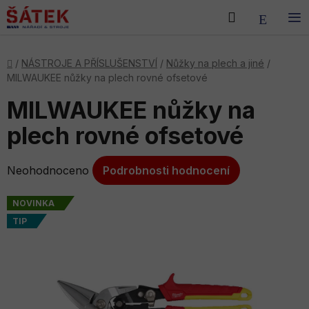
Přejít
Hledat
NÁKU
na
obsah
KOŠÍK
Domů
/
NÁSTROJE A PŘÍSLUŠENSTVÍ
/
Nůžky na plech a jiné
/
MILWAUKEE nůžky na plech rovné ofsetové
MILWAUKEE nůžky na
plech rovné ofsetové
Průměrné
Neohodnoceno
Podrobnosti hodnocení
hodnocení
produktu
NOVINKA
je
TIP
0,0
z
5
hvězdiček.