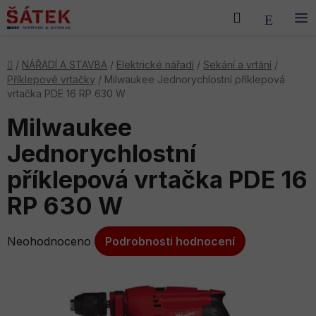
Přejít
Hledat
NÁKU
na
obsah
KOŠÍK
Domů
/
NÁŘADÍ A STAVBA
/
Elektrické nářadí
/
Sekání a vrtání
/
Příklepové vrtačky
/
Milwaukee Jednorychlostní příklepová
vrtačka PDE 16 RP 630 W
Milwaukee
Jednorychlostní
příklepová vrtačka PDE 16
RP 630 W
Průměrné
Neohodnoceno
Podrobnosti hodnocení
hodnocení
produktu
je
0,0