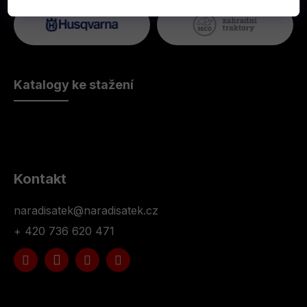
Katalogy ke stažení
Kontakt
naradisatek
@
naradisatek.cz
+ 420 736 620 471