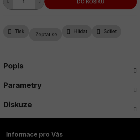
DO KOŠÍKU
Tisk
Hlídat
Sdílet
Zeptat se
Popis
Parametry
Diskuze
Z
á
Informace pro Vás
p