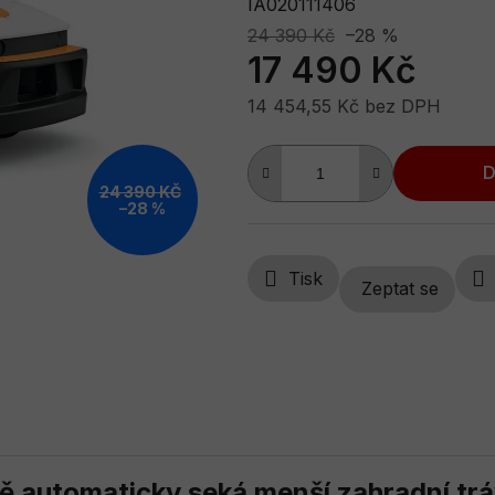
IA020111406
z
5
24 390 Kč
–28 %
17 490 Kč
hvězdiček.
14 454,55 Kč bez DPH
Měrná cena:
D
24 390 KČ
–28 %
Tisk
Zeptat se
 automaticky seká menší zahradní trá