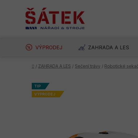
Přejít
na
obsah
VÝPRODEJ
ZAHRADA A LES
Domů
/
ZAHRADA A LES
/
Sečení trávy
/
Robotické seka
TIP
VÝPRODEJ