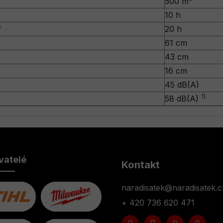
500 m²
10 h
²
20 h
61 cm
43 cm
16 cm
45 dB(A)
1)
58 dB(A)
vatelé
Kontakt
naradisatek
@
naradisatek.c
+ 420 736 620 471