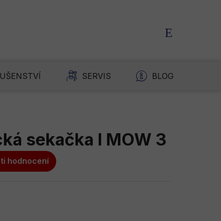
NÁKUPNÍ
KOŠÍK
LUŠENSTVÍ
SERVIS
BLOG
K
cká sekačka I MOW 3
ti hodnocení