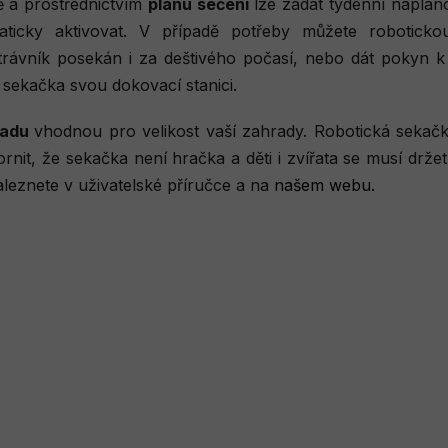
ě a prostřednictvím
plánu sečení
lze zadat týdenní naplá
icky aktivovat. V případě potřeby můžete roboticko
 trávník posekán i za deštivého počasí, nebo dát pokyn 
 sekačka svou dokovací stanici.
sadu
vhodnou pro velikost vaší zahrady. Robotická sek
nit, že sekačka není hračka a děti i zvířata se musí drže
aleznete v uživatelské příručce a na
našem webu.