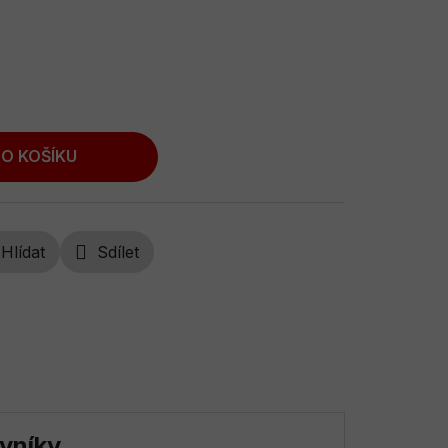
O KOŠÍKU
Hlídat
Sdílet
vníky