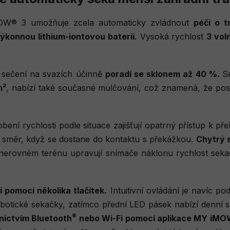
OW® 3 umožňuje zcela automaticky zvládnout
péči o 
konnou lithium-iontovou baterií.
Vysoká rychlost
3 vol
i sečení na svazích účinně
poradí se sklonem až 40 %.
S
m²
, nabízí také současné mulčování, což znamená, že pos
ení rychlosti podle situace zajišťují opatrný přístup k př
í směr, když se dostane do kontaktu s překážkou.
Chytrý 
 nerovném terénu upravují snímače náklonu rychlost sek
í pomocí několika tlačítek.
Intuitivní ovládání je navíc p
botické sekačky, zatímco přední LED pásek nabízí denní 
®
nictvím Bluetooth
nebo Wi-Fi pomocí aplikace MY iM