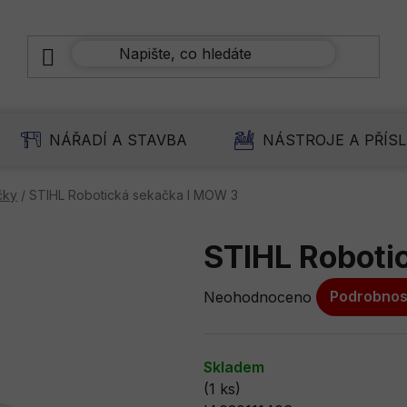
NÁŘADÍ A STAVBA
NÁSTROJE A PŘÍS
čky
/
STIHL Robotická sekačka I MOW 3
STIHL Roboti
Průměrné
Neohodnoceno
Podrobnos
hodnocení
produktu
je
Skladem
0,0
(1 ks)