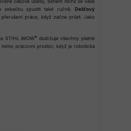
nované časové úseky, během nichž se vaše
u sekačku spustit také ručně.
Dešťový
k přerušení práce, když začne pršet. Jako
®
ačka STIHL iMOW
dodržuje všechny platné
t mimo pracovní prostor, když je robotická