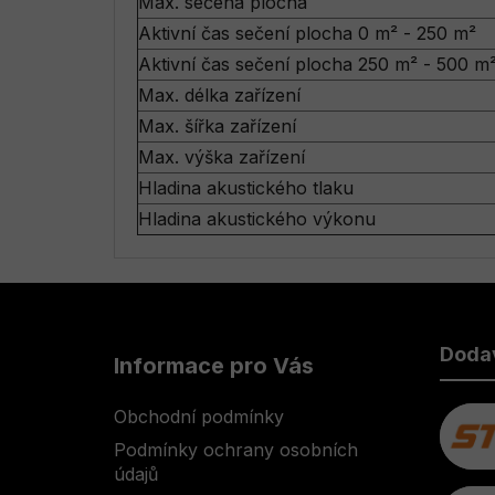
Max. sečená plocha
Aktivní čas sečení plocha 0 m² - 250 m²
Aktivní čas sečení plocha 250 m² - 500 m
Max. délka zařízení
Max. šířka zařízení
Max. výška zařízení
Hladina akustického tlaku
Hladina akustického výkonu
Z
á
Doda
Informace pro Vás
p
a
Obchodní podmínky
t
Podmínky ochrany osobních
í
údajů