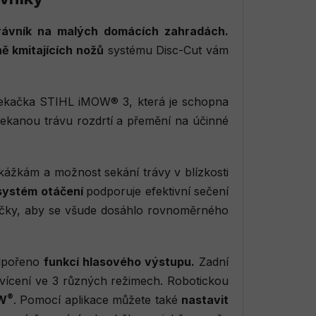
trávník na malých domácích zahradách.
ně kmitajících nožů
systému Disc-Cut vám
ekačka STIHL iMOW® 3, která je schopna
ekanou trávu rozdrtí a přemění na účinné
ekážkám a možnost sekání trávy v blízkosti
systém otáčení
podporuje efektivní sečení
ačky, aby se všude dosáhlo rovnoměrného
odpořeno
funkcí hlasového výstupu.
Zadní
svícení ve 3 různých režimech. Robotickou
®
OW
. Pomocí aplikace můžete také
nastavit