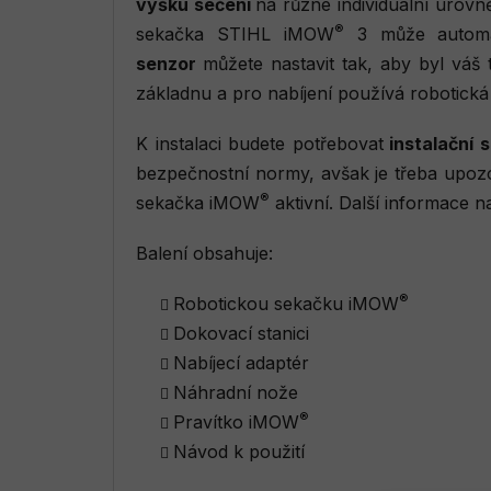
výšku sečení
na různé individuální úrovn
®
sekačka STIHL iMOW
3 může automat
senzor
můžete nastavit tak, aby byl váš
základnu a pro nabíjení používá robotická
K instalaci budete potřebovat
instalační 
bezpečnostní normy, avšak je třeba upozor
®
sekačka iMOW
aktivní. Další informace n
Balení obsahuje:
®
Robotickou sekačku iMOW
Dokovací stanici
Nabíjecí adaptér
Náhradní nože
®
Pravítko iMOW
Návod k použití