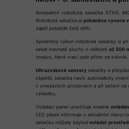
Kompaktní robotická sekačka STIHL iM
Robotická sekačka je
poháněna vysoce vý
zajistí pokaždé čistý střih.
Spolehlivý výkon robotické sekačky si př
sekat travnaté plochy o velikosti
až 500 
hnojivo, které vrací zpět přímo na trávník.
Ultrazvukové senzory
sekačky a přizpůsob
objektů; sekačka navíc automaticky změn
v omezených prostorech a při sečení na
výsledku.
Ovládací panel umožňuje snadné
ovládán
LED pásek informuje o aktuálním stavu ro
sekačku můžete kdykoli
ovládat prostřed