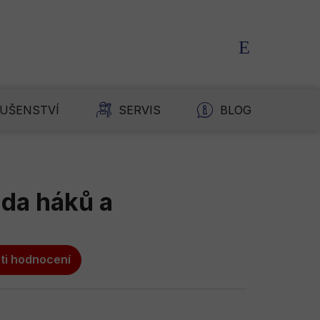
NÁKUPNÍ
KOŠÍK
LUŠENSTVÍ
SERVIS
BLOG
K
da háků a
ti hodnocení