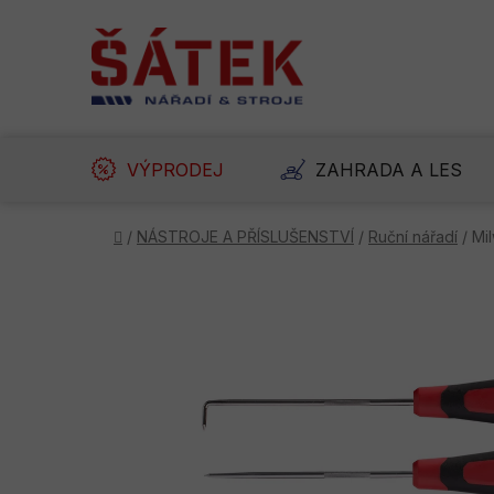
Přejít
na
obsah
VÝPRODEJ
ZAHRADA A LES
Domů
/
NÁSTROJE A PŘÍSLUŠENSTVÍ
/
Ruční nářadí
/
Mi