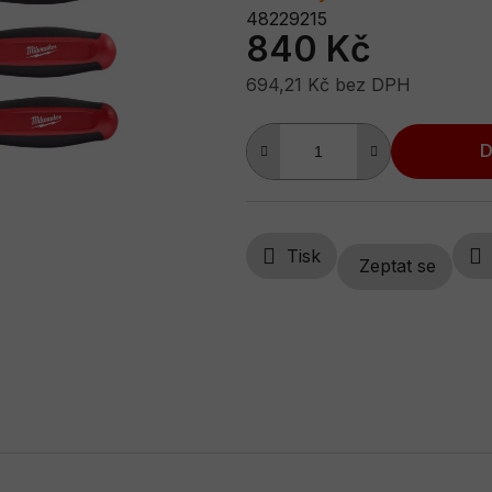
0,0
48229215
840 Kč
z
5
694,21 Kč bez DPH
hvězdiček.
Měrná cena:
D
Tisk
Zeptat se