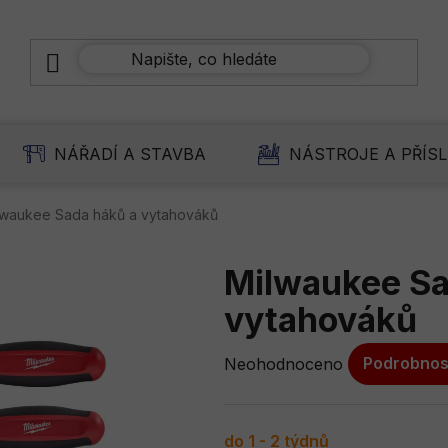
NÁŘADÍ A STAVBA
NÁSTROJE A PŘÍS
lwaukee Sada háků a vytahováků
Milwaukee Sa
vytahováků
Průměrné
Neohodnoceno
Podrobnos
hodnocení
produktu
je
do 1 - 2 týdnů