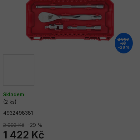
2 003
KČ
–29 %
Skladem
(2 ks)
4932498381
2 003 Kč
–29 %
1 422 Kč