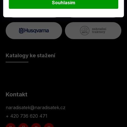
Souhlasím
Katalogy ke stažení
Kontakt
naradisatek
@
naradisatek.cz
+ 420 736 620 471