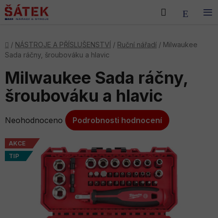
Přejít
Hledat
NÁKU
na
obsah
KOŠÍK
Domů
/
NÁSTROJE A PŘÍSLUŠENSTVÍ
/
Ruční nářadí
/
Milwaukee
Sada ráčny, šroubováku a hlavic
Milwaukee Sada ráčny,
šroubováku a hlavic
Průměrné
Neohodnoceno
Podrobnosti hodnocení
hodnocení
produktu
AKCE
je
TIP
0,0
z
5
hvězdiček.