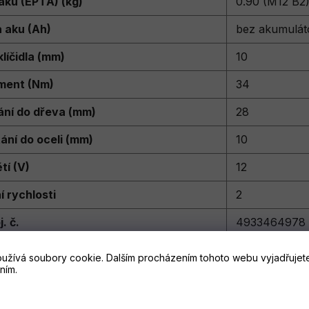
aku (EPTA) (kg)
0.90 (M12 B2
 aku (Ah)
bez akumulát
líčidla (mm)
10
ment (Nm)
34
ání do dřeva (mm)
28
ání do oceli (mm)
10
tí (V)
12
 rychlosti
2
. č.
4933464978
ých akumulátorů
0
užívá soubory cookie. Dalším procházením tohoto webu vyjadřujete
ním.
 1.st. (ot./min)
0 - 400
 2.st. (ot./min)
0 - 1600