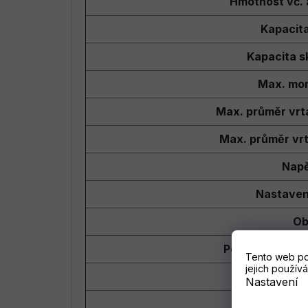
Hmotnost vč. 
Kapacita
Kapacita sk
Max. mo
Max. průměr vrt
Max. průměr vrt
Napě
Nastavení
Obj
Počet dostupn
Tento web po
jejich používá
Počet otáček -
Nastavení
Počet otáček -