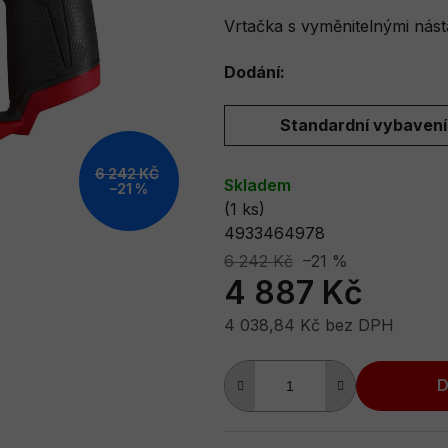
je
Vrtačka s vyměnitelnými nást
0,0
Dodání:
z
5
Standardní vybavení
hvězdiček.
6 242 KČ
Skladem
–21 %
(1 ks)
4933464978
6 242 Kč
–21 %
4 887 Kč
4 038,84 Kč bez DPH
Měrná cena:
D