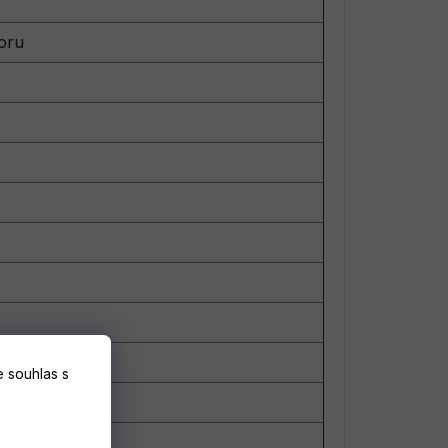
)
oru
 souhlas s