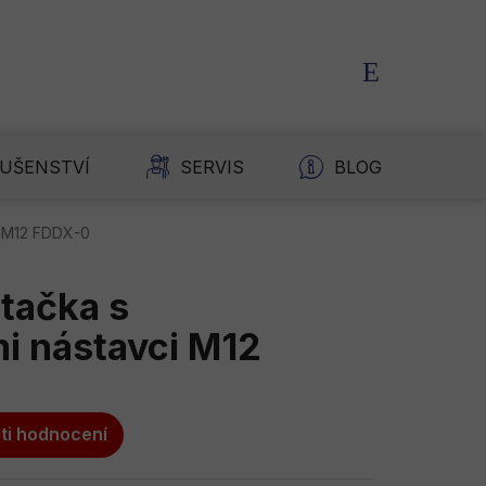
NÁKUPNÍ
KOŠÍK
LUŠENSTVÍ
SERVIS
BLOG
K
i M12 FDDX-0
tačka s
i nástavci M12
ti hodnocení