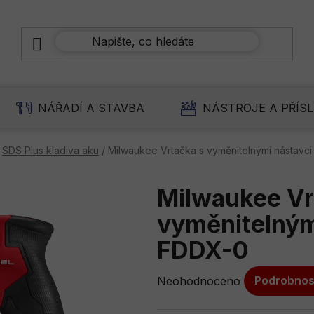
NÁŘADÍ A STAVBA
NÁSTROJE A PŘÍS
SDS Plus kladiva aku
/
Milwaukee Vrtačka s vyměnitelnými nástavc
Milwaukee Vr
vyměnitelným
FDDX-0
Průměrné
Neohodnoceno
Podrobnos
hodnocení
produktu