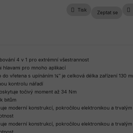
Tisk
Zeptat se
bování 4 v 1 pro extrémní všestrannost
 hlavami pro mnoho aplikací
 do vřetena s upínáním ¼″ je celková délka zařízení 130 
ou kontrolu nářadí
skytuje točivý moment až 34 Nm
k bitům
 moderní konstrukcí, pokročilou elektronikou a trvalým 
otnost
 moderní konstrukcí, pokročilou elektronikou a trvalým 
otnost