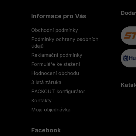
Z
á
Doda
Informace pro Vás
p
a
Obchodní podmínky
t
Podmínky ochrany osobních
í
údajů
Reklamační podmínky
Formuláře ke stažení
Hodnocení obchodu
3 letá záruka
Katal
PACKOUT konfigurátor
Kontakty
Moje objednávka
Facebook