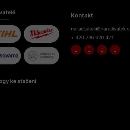
vatelé
Kontakt
naradisatek
@
naradisatek.c
+ 420 736 620 471
ogy ke stažení