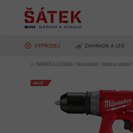
Přejít
na
obsah
VÝPRODEJ
ZAHRADA A LES
Domů
/
NÁŘADÍ A STAVBA
/
Aku nářadí
/
Vrtání a sekání
/
AKCE