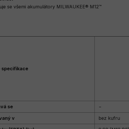
racuje se všemi akumulátory MILWAUKEE® M12™
 specifikace
vá se
−
vaný v
bez kufru