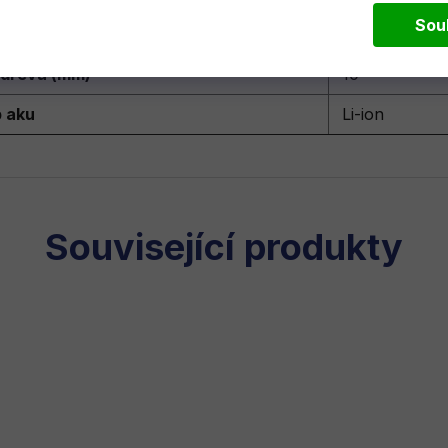
Sou
í vybavení
10 mm kovové 
 dřeva (mm)
10
 aku
Li-ion
Související produkty
NOVINKA