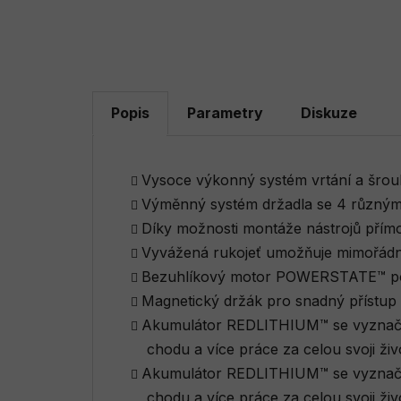
Popis
Parametry
Diskuze
Vysoce výkonný systém vrtání a šrou
Výměnný systém držadla se 4 různými
Díky možnosti montáže nástrojů přímo
Vyvážená rukojeť umožňuje mimořádn
Bezuhlíkový motor POWERSTATE™ po
Magnetický držák pro snadný přístup 
Akumulátor REDLITHIUM™ se vyznačuje
chodu a více práce za celou svoji živ
Akumulátor REDLITHIUM™ se vyznačuje
chodu a více práce za celou svoji živ