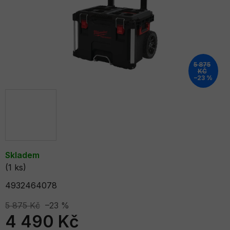
5 875
KČ
–23 %
Skladem
(1 ks)
4932464078
5 875 Kč
–23 %
4 490 Kč