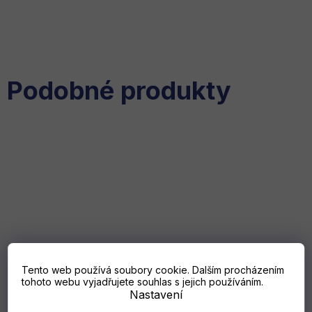
Podobné produkty
AKCE
AKCE
Milwaukee PACKOUT™
Milwaukee PACKOUT™
Box na nářadí se 4
Pojízdná bedna na nářadí
zásuvkami
Skladem
(>5 ks)
Skladem
(2 ks)
Tento web používá soubory cookie. Dalším procházením
tohoto webu vyjadřujete souhlas s jejich používáním.
6 630 Kč
7 543 Kč
Nastavení
5 249 Kč
5 890 Kč