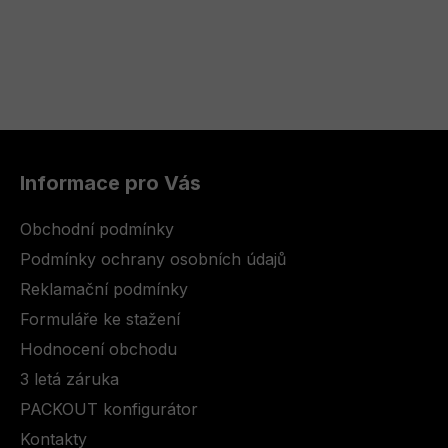
Z
á
Informace pro Vás
p
a
Obchodní podmínky
t
Podmínky ochrany osobních údajů
í
Reklamační podmínky
Formuláře ke stažení
Hodnocení obchodu
3 letá záruka
PACKOUT konfigurátor
Kontakty