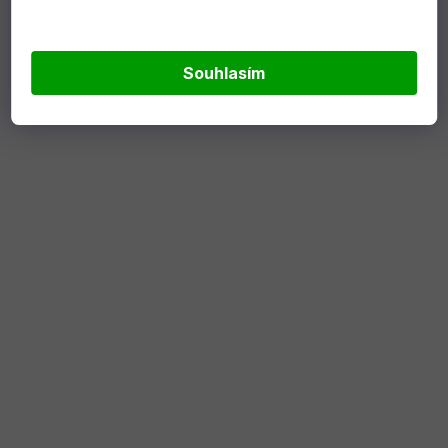
DO KOŠÍKU
DO KOŠÍKU
Souhlasím
NOVINKA
AKCE
TIP
Milwaukee PACKOUT™
Milwaukee PACKOUT
Pojízdná sada boxů
kontejner 10x10cm
do 1 - 2 týdnů
Skladem
(4 ks)
10 660 Kč
242 Kč
7 999 Kč
DO KOŠÍKU
DO KOŠÍKU