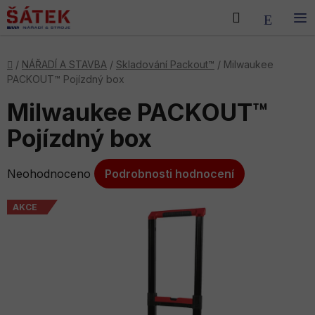
Přejít
Hledat
NÁKU
na
obsah
KOŠÍK
Domů
/
NÁŘADÍ A STAVBA
/
Skladování Packout™
/
Milwaukee
PACKOUT™ Pojízdný box
Milwaukee PACKOUT™
Pojízdný box
Průměrné
Neohodnoceno
Podrobnosti hodnocení
hodnocení
produktu
AKCE
je
0,0
z
5
hvězdiček.