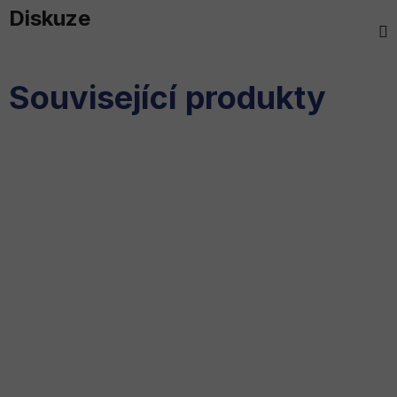
Diskuze
Související produkty
AKCE
TIP
TIP
Milwaukee PACKOUT™
Milwaukee PACKOUT™
Startovací sada
Přihrádky do boxů
do 1 - 2 týdnů
do 1 - 2 týdnů
11 896 Kč
357 Kč
9 500 Kč
DO KOŠÍKU