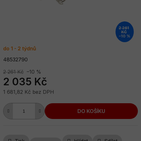
2 261
KČ
–10 %
do 1 - 2 týdnů
48532790
2 261 Kč
–10 %
2 035 Kč
1 681,82 Kč bez DPH
Měrná cena:
DO KOŠÍKU