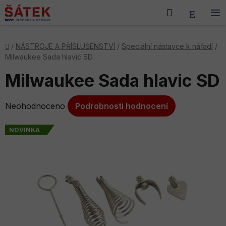
Přejít
Hledat
NÁKU
na
obsah
KOŠÍK
Domů
/
NÁSTROJE A PŘÍSLUŠENSTVÍ
/
Speciální nástavce k nářadí
/
Milwaukee Sada hlavic SD
Milwaukee Sada hlavic SD
Průměrné
Neohodnoceno
Podrobnosti hodnocení
hodnocení
produktu
NOVINKA
je
0,0
z
5
hvězdiček.