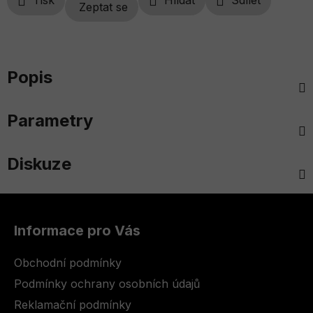
Tisk
Hlídat
Sdílet
Zeptat se
Popis
Parametry
Diskuze
Z
á
Informace pro Vás
p
a
Obchodní podmínky
t
Podmínky ochrany osobních údajů
í
Reklamační podmínky