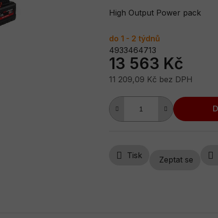
je
High Output Power pack
0,0
z
do 1 - 2 týdnů
4933464713
5
13 563 Kč
hvězdiček.
11 209,09 Kč bez DPH
Měrná cena:
D
Tisk
Zeptat se