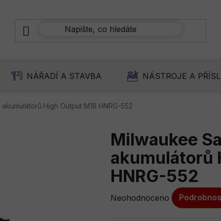
NÁŘADÍ A STAVBA
NÁSTROJE A PŘÍS
 akumulátorů High Output M18 HNRG-552
Milwaukee Sa
akumulátorů 
HNRG-552
Průměrné
Neohodnoceno
Podrobnos
hodnocení
produktu