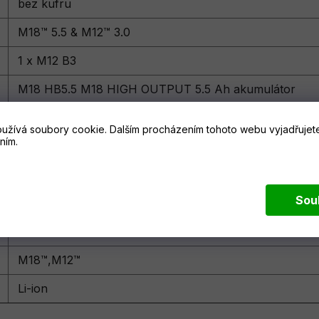
bez kufru
M18™ 5.5 & M12™ 3.0
1 x M12 B3
M18 HB5.5 M18 HIGH OUTPUT 5.5 Ah akumulátor
M12-18 FC - M12™ - M18™ rychlo nabíječka
užívá soubory cookie. Dalším procházením tohoto webu vyjadřujete
ním.
M12-18 FC
18 & 12
Sou
4933464713
3
M18™,M12™
Li-ion