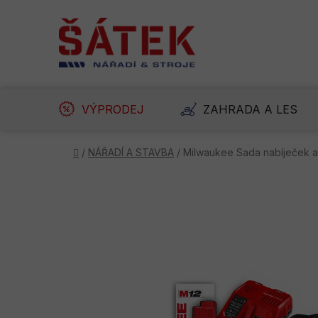
Přejít
na
obsah
VÝPRODEJ
ZAHRADA A LES
Domů
/
NÁŘADÍ A STAVBA
/
Milwaukee Sada nabíječek a