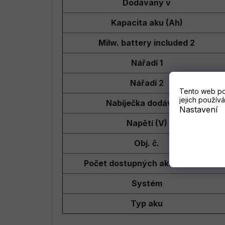
Dodávaný v
Kapacita aku (Ah)
Milw. battery included 2
Nářadí 1
Nářadí 2
Tento web po
jejich používá
Nabíječka dodávano
Nastavení
Napětí (V)
Obj. č.
Počet dostupných akumulátorů
Systém
Typ aku