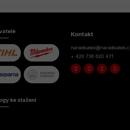
vatelé
Kontakt
naradisatek
@
naradisatek.c
+ 420 736 620 471
ogy ke stažení