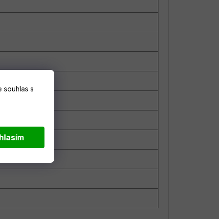
 souhlas s
hlasím