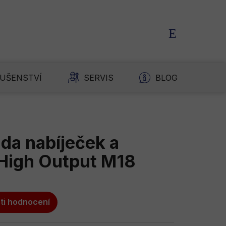
NÁKUPNÍ
KOŠÍK
LUŠENSTVÍ
SERVIS
BLOG
K
da nabíječek a
High Output M18
ti hodnocení