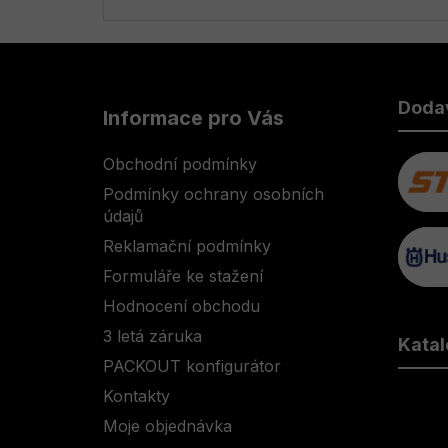
Z
á
Doda
Informace pro Vás
p
a
Obchodní podmínky
t
Podmínky ochrany osobních
í
údajů
Reklamační podmínky
Formuláře ke stažení
Hodnocení obchodu
3 letá záruka
Katal
PACKOUT konfigurátor
Kontakty
Moje objednávka