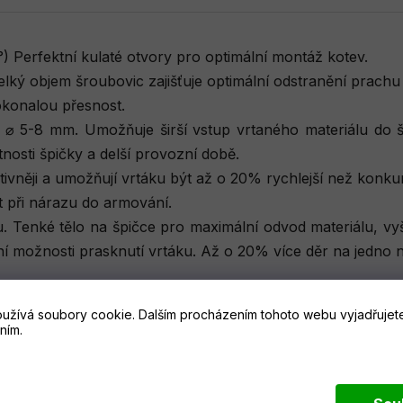
) Perfektní kulaté otvory pro optimální montáž kotev.
lký objem šroubovic zajišťuje optimální odstranění prachu 
okonalou přesnost.
⌀ 5-8 mm. Umožňuje širší vstup vrtaného materiálu do š
tnosti špičky a delší provozní době.
ktivněji a umožňují vrtáku být až o 20% rychlejší než konk
 při nárazu do armování.
u. Tenké tělo na špičce pro maximální odvod materiálu, vyšš
žení možnosti prasknutí vrtáku. Až o 20% více děr na jedno
užívá soubory cookie. Dalším procházením tohoto webu vyjadřujete
ním.
vatelé