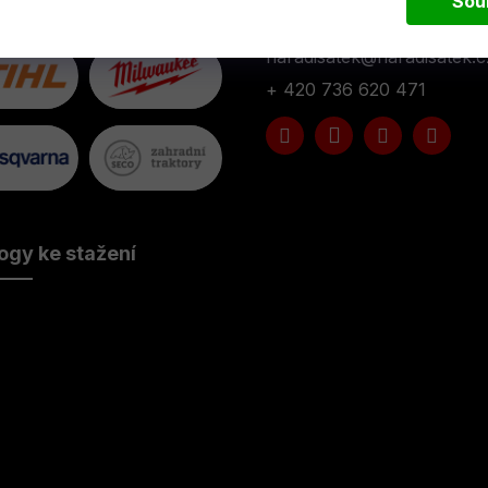
Sou
Kontakt
naradisatek
@
naradisatek.c
+ 420 736 620 471
ogy ke stažení