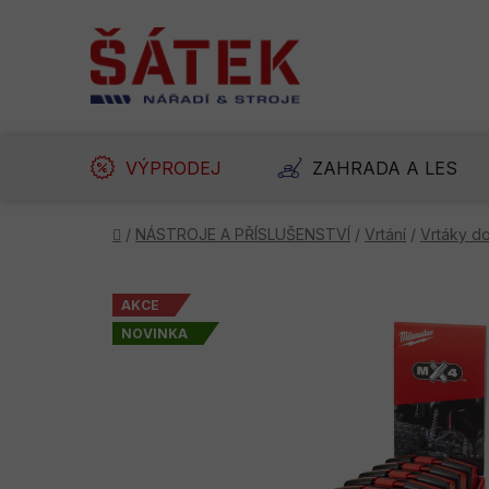
Přejít
na
obsah
VÝPRODEJ
ZAHRADA A LES
Domů
/
NÁSTROJE A PŘÍSLUŠENSTVÍ
/
Vrtání
/
Vrtáky do
AKCE
NOVINKA