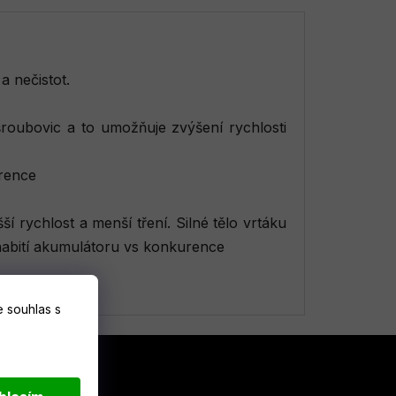
a nečistot.
roubovic a to umožňuje zvýšení rychlosti
urence
í rychlost a menší tření. Silné tělo vrtáku
 nabití akumulátoru vs konkurence
 souhlas s