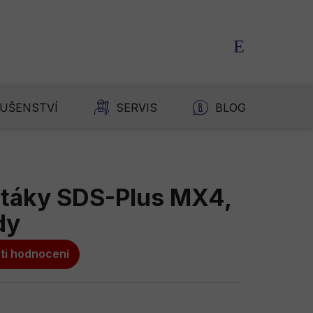
NÁKUPNÍ
KOŠÍK
LUŠENSTVÍ
SERVIS
BLOG
K
táky SDS-Plus MX4,
dy
ti hodnocení