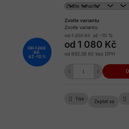
0,0
z
5
Zvolte variantu
Zvolte variantu
hvězdiček.
od 1 203 Kč
až –10 %
od
1 080 Kč
OD 1 203
KČ
od
892,56 Kč
bez DPH
AŽ –10 %
Měrná cena:
D
Tisk
Zeptat se