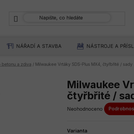
NÁŘADÍ A STAVBA
NÁSTROJE A PŘÍS
 betonu a zdiva
/
Milwaukee Vrtáky SDS-Plus MX4, čtyřbřité / sady
Milwaukee Vr
čtyřbřité / sa
Průměrné
Neohodnoceno
Podrobnos
hodnocení
produktu
je
Varianta