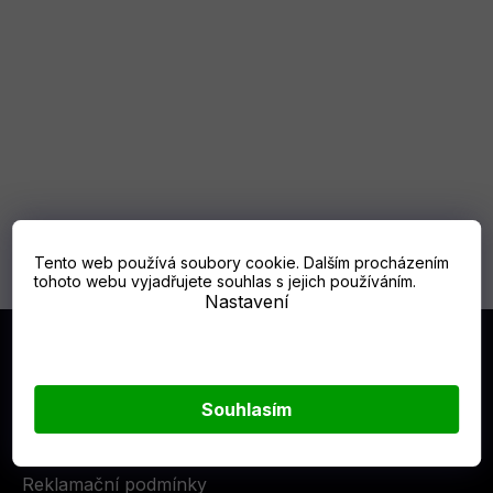
Vyžínač T28-P4A (s aku a
nabíj.)
do 1 - 2 týdnů
6 290 Kč
DO KOŠÍKU
Tento web používá soubory cookie. Dalším procházením
tohoto webu vyjadřujete souhlas s jejich používáním.
Nastavení
Z
á
Informace pro Vás
p
a
Souhlasím
Obchodní podmínky
t
Podmínky ochrany osobních údajů
í
Reklamační podmínky