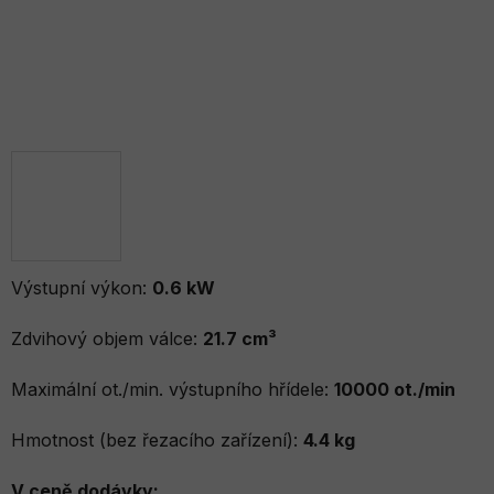
Výstupní výkon:
0.6 kW
Zdvihový objem válce:
21.7 cm³
Maximální ot./min. výstupního hřídele:
10000 ot./min
Hmotnost (bez řezacího zařízení):
4.4 kg
V ceně dodávky: