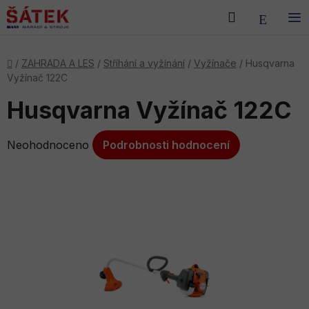
Přejít
Hledat
NÁKU
na
obsah
KOŠÍK
Domů
/
ZAHRADA A LES
/
Stříhání a vyžínání
/
Vyžínače
/
Husqvarna
Vyžínač 122C
Husqvarna Vyžínač 122C
Průměrné
Neohodnoceno
Podrobnosti hodnocení
hodnocení
produktu
je
0,0
z
5
hvězdiček.