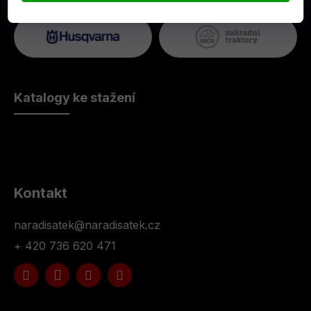
Katalogy ke stažení
Kontakt
naradisatek
@
naradisatek.cz
+ 420 736 620 471