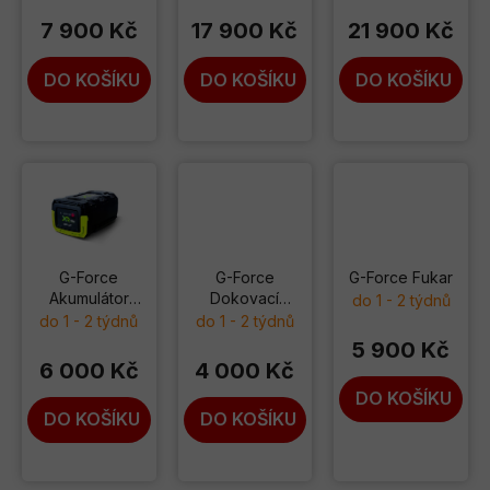
o
u
7 900 Kč
17 900 Kč
21 900 Kč
d
k
u
t
DO KOŠÍKU
DO KOŠÍKU
DO KOŠÍKU
k
ů
t
ů
G-Force
G-Force
G-Force Fukar
Akumulátor
Dokovací
do 1 - 2 týdnů
120V
stanice
do 1 - 2 týdnů
do 1 - 2 týdnů
5 900 Kč
6 000 Kč
4 000 Kč
DO KOŠÍKU
DO KOŠÍKU
DO KOŠÍKU